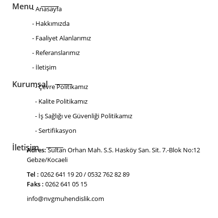
Menu
- Anasayfa
- Hakkımızda
- Faaliyet Alanlarımız
- Referanslarımız
- İletişim
Kurumsal
- Çevre Politikamız
- Kalite Politikamız
- İş Sağlığı ve Güvenliği Politikamız
- Sertifikasyon
İletişim
Adres:
Sultan Orhan Mah. S.S. Hasköy San. Sit. 7.-Blok No:12
Gebze/Kocaeli
Tel :
0262 641 19 20 / 0532 762 82 89
Faks :
0262 641 05 15
info@nvgmuhendislik.com