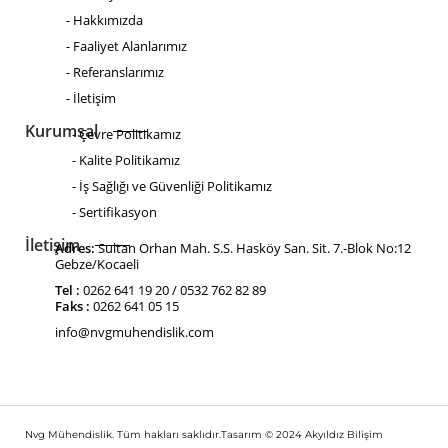
- Hakkımızda
- Faaliyet Alanlarımız
- Referanslarımız
- İletişim
Kurumsal
- Çevre Politikamız
- Kalite Politikamız
- İş Sağlığı ve Güvenliği Politikamız
- Sertifikasyon
İletişim
Adres:
Sultan Orhan Mah. S.S. Hasköy San. Sit. 7.-Blok No:12
Gebze/Kocaeli
Tel :
0262 641 19 20 / 0532 762 82 89
Faks :
0262 641 05 15
info@nvgmuhendislik.com
Nvg Mühendislik. Tüm hakları saklıdır.Tasarım © 2024
Akyıldız Bilişim