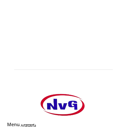
Güzel Enerji Gebze Yangın...
DETAY
Menu
- Anasayfa