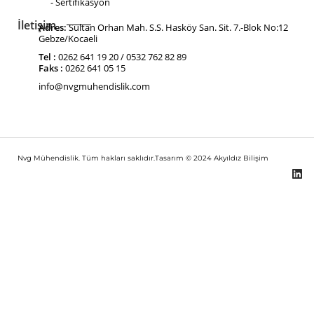
- Sertifikasyon
İletişim
Adres:
Sultan Orhan Mah. S.S. Hasköy San. Sit. 7.-Blok No:12
Gebze/Kocaeli
Tel :
0262 641 19 20 / 0532 762 82 89
Faks :
0262 641 05 15
info@nvgmuhendislik.com
Nvg Mühendislik. Tüm hakları saklıdır.Tasarım © 2024
Akyıldız Bilişim