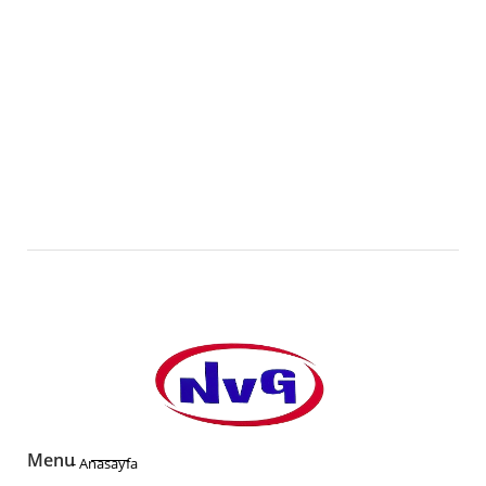
Akaryakıt ve
Çelik
Sınai Gaz
Konstrüksiyon
Hatları
Yapı İmalatları
Detaylar
Detaylar
Menu
- Anasayfa