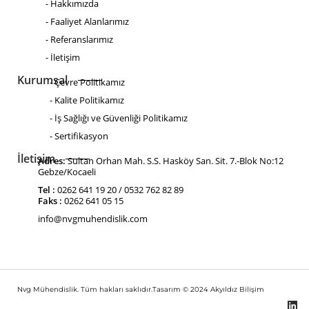
- Hakkımızda
- Faaliyet Alanlarımız
- Referanslarımız
- İletişim
Kurumsal
- Çevre Politikamız
- Kalite Politikamız
- İş Sağlığı ve Güvenliği Politikamız
- Sertifikasyon
İletişim
Adres:
Sultan Orhan Mah. S.S. Hasköy San. Sit. 7.-Blok No:12
Gebze/Kocaeli
Tel :
0262 641 19 20 / 0532 762 82 89
Faks :
0262 641 05 15
info@nvgmuhendislik.com
Nvg Mühendislik. Tüm hakları saklıdır.Tasarım © 2024
Akyıldız Bilişim