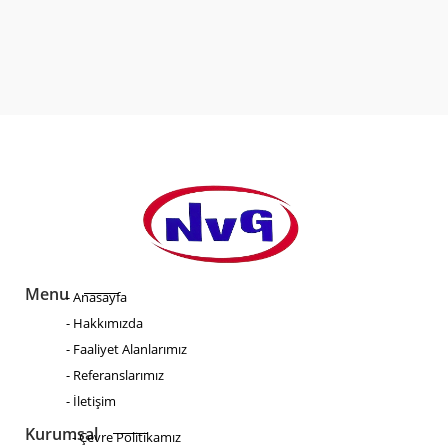
VIVERRA ALIQUET EGET SIT AMET TELLUS CRAS ADIPISCING.
ANTE IN NIBH MAURIS
Menu
- Anasayfa
- Hakkımızda
- Faaliyet Alanlarımız
- Referanslarımız
- İletişim
Kurumsal
- Çevre Politikamız