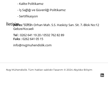
- Kalite Politikamız
- İş Sağlığı ve Güvenliği Politikamız
- Sertifikasyon
İletişim
Adres:
Sultan Orhan Mah. S.S. Hasköy San. Sit. 7.-Blok No:12
Gebze/Kocaeli
Tel :
0262 641 19 20 / 0532 762 82 89
Faks :
0262 641 05 15
info@nvgmuhendislik.com
Nvg Mühendislik. Tüm hakları saklıdır.Tasarım © 2024
Akyıldız Bilişim