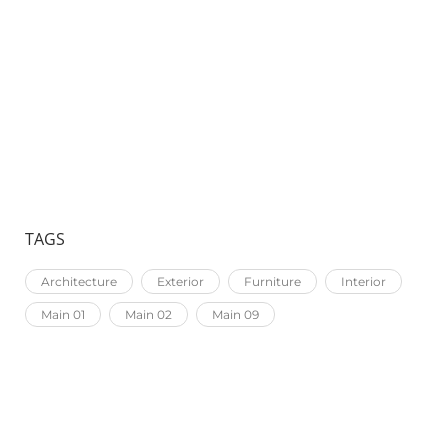
FEUGIAT IN ANTE
MASSA TINCIDUNT NUNC
TAGS
Architecture
Exterior
Furniture
Interior
Main 01
Main 02
Main 09