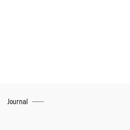
Jane Cooper
CEO/ Founder
Journal
Merhaba dünya!