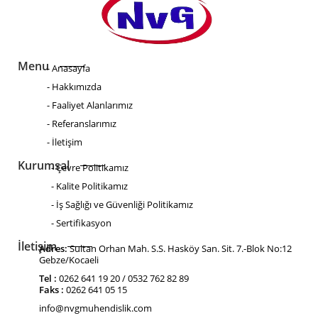
Menu
- Anasayfa
- Hakkımızda
- Faaliyet Alanlarımız
- Referanslarımız
- İletişim
Kurumsal
- Çevre Politikamız
- Kalite Politikamız
- İş Sağlığı ve Güvenliği Politikamız
- Sertifikasyon
İletişim
Adres:
Sultan Orhan Mah. S.S. Hasköy San. Sit. 7.-Blok No:12
Gebze/Kocaeli
Tel :
0262 641 19 20 / 0532 762 82 89
Faks :
0262 641 05 15
info@nvgmuhendislik.com