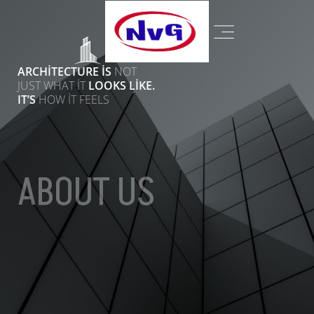
ARCHITECTURE IS
NOT
JUST WHAT IT
LOOKS LIKE.
IT’S
HOW IT FEELS
ABOUT US