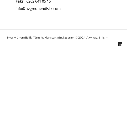
Faks :
0262 641 05 15
info@nvgmuhendislik.com
Nvg Mühendislik. Tüm hakları saklıdır.Tasarım © 2024
Akyıldız Bilişim