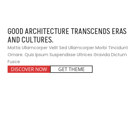
Architecture Design
Ipsum Suspendisse Ultrices Gravida
Dictum Fusce Ut Placerat Orci.
GOOD ARCHITECTURE TRANSCENDS ERAS
AND CULTURES.
Mattis Ullamcorper Velit Sed Ullamcorper Morbi Tincidunt
Ornare. Quis Ipsum Suspendisse Ultrices Gravida Dictum
Fusce
DISCOVER NOW
GET THEME