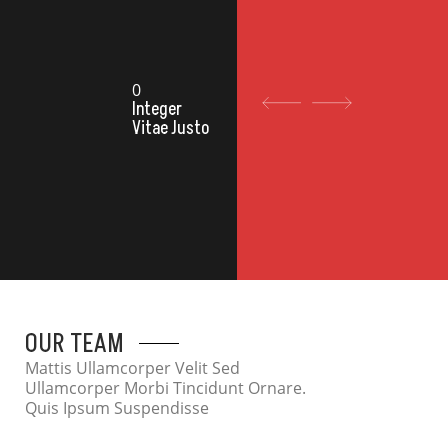
Neque Convallis A.
Mi Tempus
Imperdiet Nulla
0
Integer
Vitae Justo
OUR TEAM
Mattis Ullamcorper Velit Sed
Ullamcorper Morbi Tincidunt Ornare.
Quis Ipsum Suspendisse