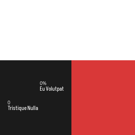
Birleşik Oksijen San Silivri Çelik Konst Depo İmalat
DISCOVER MORE
01
Comfortable Zoning
0
%
Eu Volutpat
In One Open Space
0
Lectus Sit Amet Est
Tristique Nulla
Placerat In Egestas
Erat. Nunc Aliquet
Bibendum Enim
Facilisis Gravida