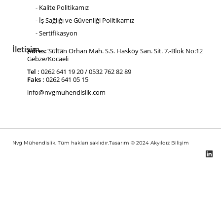
- Kalite Politikamız
- İş Sağlığı ve Güvenliği Politikamız
- Sertifikasyon
İletişim
Adres:
Sultan Orhan Mah. S.S. Hasköy San. Sit. 7.-Blok No:12
Gebze/Kocaeli
Tel :
0262 641 19 20 / 0532 762 82 89
Faks :
0262 641 05 15
info@nvgmuhendislik.com
Nvg Mühendislik. Tüm hakları saklıdır.Tasarım © 2024
Akyıldız Bilişim