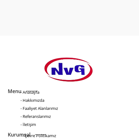
CONSEQUAT AC FELIS DONEC ET ODIO. MATTIS MOLESTIE
A IACULIS AT ERAT PELLENTESQUE.
Menu
- Anasayfa
- Hakkımızda
- Faaliyet Alanlarımız
- Referanslarımız
- İletişim
Kurumsal
- Çevre Politikamız