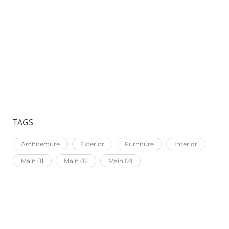
FEUGIAT IN ANTE
MASSA TINCIDUNT NUNC
TAGS
Architecture
Exterior
Furniture
Interior
Main 01
Main 02
Main 09